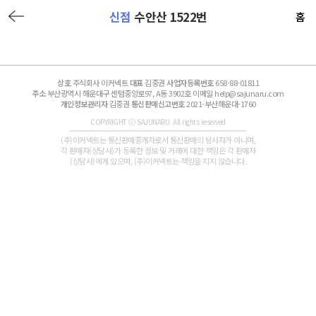
신점
수안산 1522번
홈
상호
주식회사 이커넥트
대표
김중권
사업자등록번호
658-88-01811
주소
부산광역시 해운대구 센텀중앙로97, A동 3902호 이메일 help@sajunaru.com
개인정보관리자
김중권
통신판매신고번호
2021-부산해운대-1760
COPYRIGHT ⓒ SAJUNARU. All rights reserved
(주)이커넥트는 통신판매중개자로서 통신판매의 당사자가 아니며,
각 판매자(상담사)가 등록한 정보 및 거래에 대한 책임은 각 판매자
(상담사)에게 있으며, (주)이커넥트는 책임을 지지 않습니다.