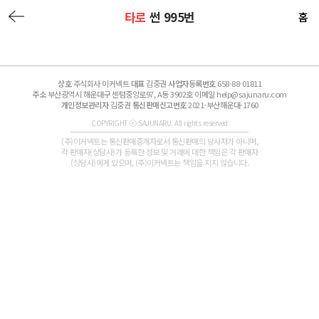
타로
썬 995번
홈
상호
주식회사 이커넥트
대표
김중권
사업자등록번호
658-88-01811
주소
부산광역시 해운대구 센텀중앙로97, A동 3902호 이메일 help@sajunaru.com
개인정보관리자
김중권
통신판매신고번호
2021-부산해운대-1760
COPYRIGHT ⓒ SAJUNARU. All rights reserved
(주)이커넥트는 통신판매중개자로서 통신판매의 당사자가 아니며,
각 판매자(상담사)가 등록한 정보 및 거래에 대한 책임은 각 판매자
(상담사)에게 있으며, (주)이커넥트는 책임을 지지 않습니다.