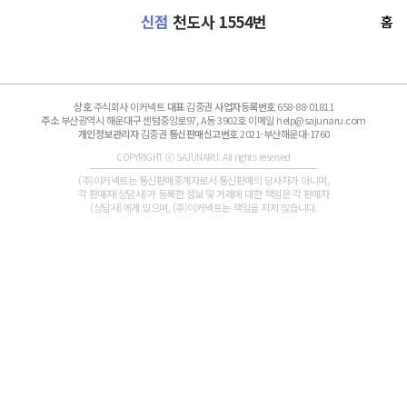
신점
천도사 1554번
홈
상호
주식회사 이커넥트
대표
김중권
사업자등록번호
658-88-01811
주소
부산광역시 해운대구 센텀중앙로97, A동 3902호 이메일 help@sajunaru.com
개인정보관리자
김중권
통신판매신고번호
2021-부산해운대-1760
COPYRIGHT ⓒ SAJUNARU. All rights reserved
(주)이커넥트는 통신판매중개자로서 통신판매의 당사자가 아니며,
각 판매자(상담사)가 등록한 정보 및 거래에 대한 책임은 각 판매자
(상담사)에게 있으며, (주)이커넥트는 책임을 지지 않습니다.