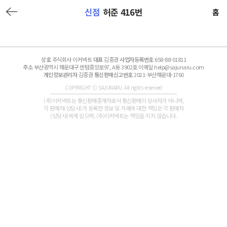
신점
허준 416번
홈
상호
주식회사 이커넥트
대표
김중권
사업자등록번호
658-88-01811
주소
부산광역시 해운대구 센텀중앙로97, A동 3902호 이메일 help@sajunaru.com
개인정보관리자
김중권
통신판매신고번호
2021-부산해운대-1760
COPYRIGHT ⓒ SAJUNARU. All rights reserved
(주)이커넥트는 통신판매중개자로서 통신판매의 당사자가 아니며,
각 판매자(상담사)가 등록한 정보 및 거래에 대한 책임은 각 판매자
(상담사)에게 있으며, (주)이커넥트는 책임을 지지 않습니다.