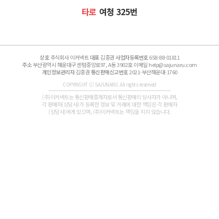
타로
여청 325번
상호
주식회사 이커넥트
대표
김중권
사업자등록번호
658-88-01811
주소
부산광역시 해운대구 센텀중앙로97, A동 3902호 이메일 help@sajunaru.com
개인정보관리자
김중권
통신판매신고번호
2021-부산해운대-1760
COPYRIGHT ⓒ SAJUNARU. All rights reserved
(주)이커넥트는 통신판매중개자로서 통신판매의 당사자가 아니며,
각 판매자(상담사)가 등록한 정보 및 거래에 대한 책임은 각 판매자
(상담사)에게 있으며, (주)이커넥트는 책임을 지지 않습니다.