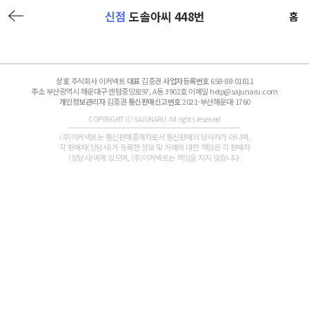
신점
도솔아씨 448번
홈
상호
주식회사 이커넥트
대표
김중권
사업자등록번호
658-88-01811
주소
부산광역시 해운대구 센텀중앙로97, A동 3902호 이메일 help@sajunaru.com
개인정보관리자
김중권
통신판매신고번호
2021-부산해운대-1760
COPYRIGHT ⓒ SAJUNARU. All rights reserved
(주)이커넥트는 통신판매중개자로서 통신판매의 당사자가 아니며,
각 판매자(상담사)가 등록한 정보 및 거래에 대한 책임은 각 판매자
(상담사)에게 있으며, (주)이커넥트는 책임을 지지 않습니다.