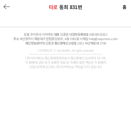
타로
동희 831번
홈
상호
주식회사 이커넥트
대표
김중권
사업자등록번호
658-88-01811
주소
부산광역시 해운대구 센텀중앙로97, A동 3902호 이메일 help@sajunaru.com
개인정보관리자
김중권
통신판매신고번호
2021-부산해운대-1760
COPYRIGHT ⓒ SAJUNARU. All rights reserved
(주)이커넥트는 통신판매중개자로서 통신판매의 당사자가 아니며,
각 판매자(상담사)가 등록한 정보 및 거래에 대한 책임은 각 판매자
(상담사)에게 있으며, (주)이커넥트는 책임을 지지 않습니다.